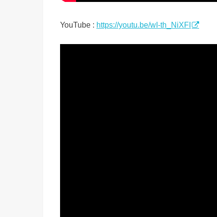
YouTube :
https://youtu.be/wI-th_NiXFI