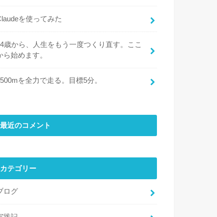
Claudeを使ってみた
44歳から、人生をもう一度つくり直す。ここ
から始めます。
1500mを全力で走る。目標5分。
最近のコメント
カテゴリー
ブログ