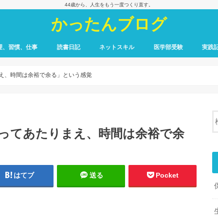
44歳から、人生をもう一度つくり直す。
かったんブログ
理、習慣、仕事
読書日記
ネットスキル
医学部受験
実践
たりまえ、時間は余裕で余る」という感覚
00点とってあたりまえ、時間は余裕で余
はてブ
送る
Pocket