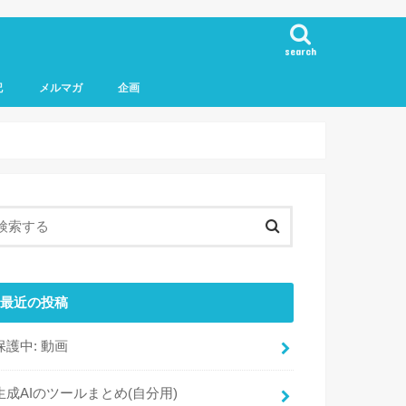
search
記
メルマガ
企画
最近の投稿
保護中: 動画
生成AIのツールまとめ(自分用)