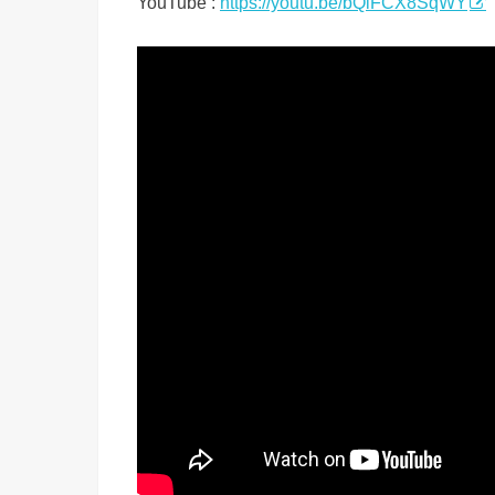
YouTube :
https://youtu.be/bQiFCX8SqWY