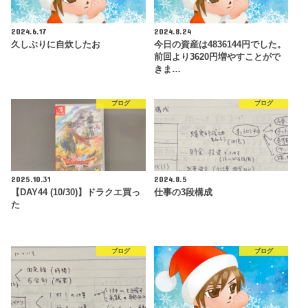
2024.6.17
2024.8.24
久しぶりに自炊したお
今日の資産は4836144円でした。
前回より3620円増やすことがで
きま…
ブログ
ブログ
2025.10.31
2024.8.5
【DAY44 (10/30)】ドラクエ買っ
仕事の3段構成
た
ブログ
ブログ