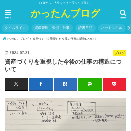
44歳から、人生をもう一度つくり直す。
かったんブログ
menu
search
タイムライン
資産管理、習慣、仕事
読書日記
ネットスキル
HOME
ブログ
資産づくりを重視した今後の仕事の構造について
2024.07.21
ブログ
資産づくりを重視した今後の仕事の構造につ
いて