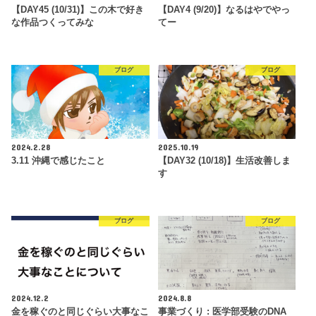
【DAY45 (10/31)】この木で好き
【DAY4 (9/20)】なるはやでやっ
な作品つくってみな
てー
ブログ
ブログ
2024.2.28
2025.10.19
3.11 沖縄で感じたこと
【DAY32 (10/18)】生活改善しま
す
ブログ
ブログ
2024.12.2
2024.8.8
金を稼ぐのと同じぐらい大事なこ
事業づくり : 医学部受験のDNA