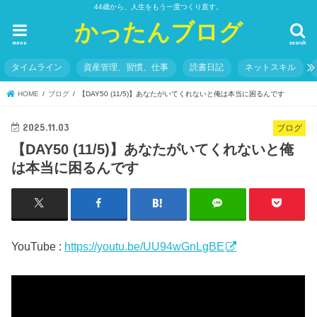
44歳から、人生をもう一度つくり直す。
かったんブログ
menu
search
タイムライン
資産管理、習慣、仕事
読書日記
ネットスキル
HOME
ブログ
【DAY50 (11/5)】あなたがいてくれないと俺は本当に困るんです
2025.11.03
ブログ
【DAY50 (11/5)】あなたがいてくれないと俺
は本当に困るんです
YouTube :
https://youtu.be/UU94wGnLgBE