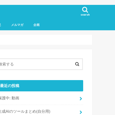
search
記
メルマガ
企画
最近の投稿
保護中: 動画
生成AIのツールまとめ(自分用)