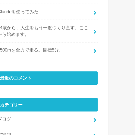
Claudeを使ってみた
44歳から、人生をもう一度つくり直す。ここ
から始めます。
1500mを全力で走る。目標5分。
最近のコメント
カテゴリー
ブログ