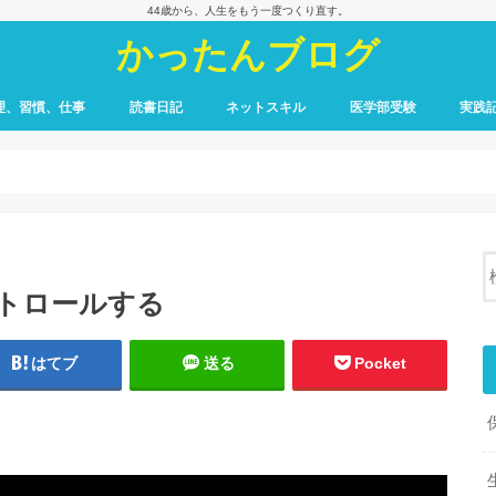
44歳から、人生をもう一度つくり直す。
かったんブログ
理、習慣、仕事
読書日記
ネットスキル
医学部受験
実践
コントロールする
はてブ
送る
Pocket