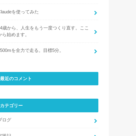
Claudeを使ってみた
44歳から、人生をもう一度つくり直す。ここ
から始めます。
1500mを全力で走る。目標5分。
最近のコメント
カテゴリー
ブログ