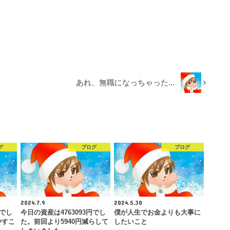
あれ、無職になっちゃった...
グ
ブログ
ブログ
2024.7.9
2024.5.30
円でし
今日の資産は4763093円でし
僕が人生でお金よりも大事に
やすこ
た。前回より5940円減らして
したいこと