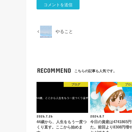
やること
RECOMMEND
こちらの記事も人気です。
ブログ
ブロ
2026.7.26
2024.8.7
44歳から、人生をもう一度つ
今日の資産は4741865
くり直す。ここから始めま
た。前回より8308円増