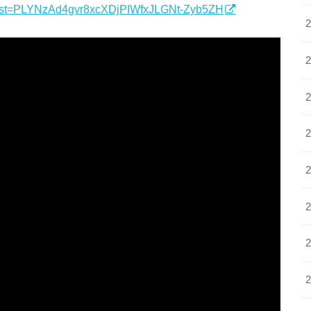
t?list=PLYNzAd4gvr8xcXDjPIWfxJLGNt-Zyb5ZH