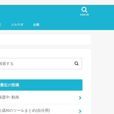
search
記
メルマガ
企画
最近の投稿
保護中: 動画
生成AIのツールまとめ(自分用)