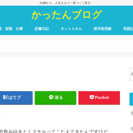
44歳から、人生をもう一度つくり直す。
かったんブログ
理、習慣、仕事
読書日記
ネットスキル
医学部受験
実践
はてブ
送る
Pocket
。
中島みゆきとミスチルってこたえてきたんですけど、