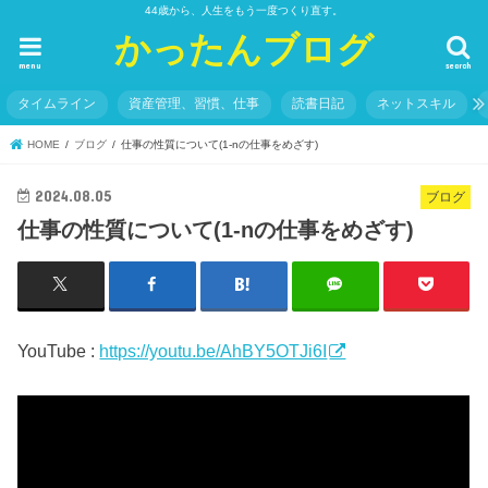
44歳から、人生をもう一度つくり直す。
かったんブログ
menu
search
タイムライン
資産管理、習慣、仕事
読書日記
ネットスキル
HOME
ブログ
仕事の性質について(1-nの仕事をめざす)
2024.08.05
ブログ
仕事の性質について(1-nの仕事をめざす)
YouTube :
https://youtu.be/AhBY5OTJi6I