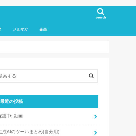
search
記
メルマガ
企画
最近の投稿
保護中: 動画
生成AIのツールまとめ(自分用)