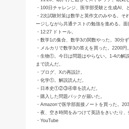
・100日チャレンジ、医学部受験と生成AI
・2次試験対策は数学と英作文のみやる。そ
ージしながら共通テストの勉強を進める。面
・12:27 ドトール。
・数学1の集合、数学3の関数やった。30分
・メルカリで数学3の答えを買った。2200円
・生物①。今日は問題はやらない。1-4の解
まで読んだ。
・ブログ、Xの再設計。
・化学①。解説読んだ。
・日本史①②③④章を読んだ。
・購入した問題パックが届いた。
・Amazonで医学部面接ノートを買った。20
・夜、空き時間をみつけて英語をきいたり、
・YouTube