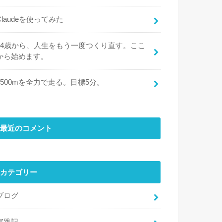
Claudeを使ってみた
44歳から、人生をもう一度つくり直す。ここ
から始めます。
1500mを全力で走る。目標5分。
最近のコメント
カテゴリー
ブログ