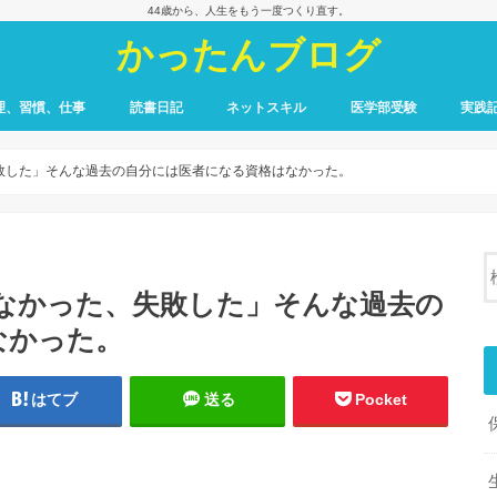
44歳から、人生をもう一度つくり直す。
かったんブログ
理、習慣、仕事
読書日記
ネットスキル
医学部受験
実践
た、失敗した」そんな過去の自分には医者になる資格はなかった。
に合わなかった、失敗した」そんな過去の
なかった。
はてブ
送る
Pocket