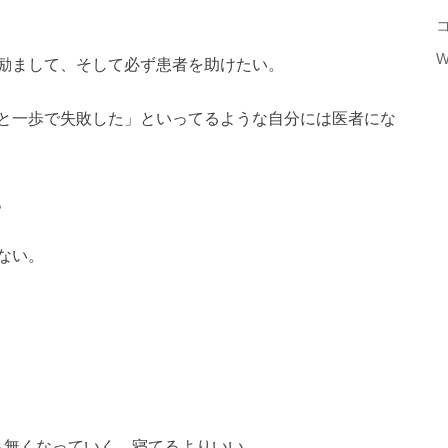
W
励まして、そして必ず患者を助けたい。
と一歩で失敗した」といってるような自分には医者にな
。
ない。
気も無くなっていく。寝てるよりいい。