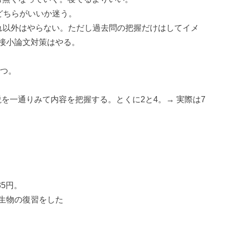
、どちらがいいか迷う。
れ以外はやらない。ただし過去問の把握だけはしてイメ
接小論文対策はやる。
ずつ。
。
説を一通りみて内容を把握する。とくに2と4。→ 実際は7
35円。
生物の復習をした