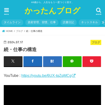
44歳から、人生をもう一度つくり直す。
かったんブログ
menu
search
タイムライン
資産管理、習慣、仕事
読書日記
ネットスキル
HOME
ブログ
続・仕事の構造
2024.07.17
ブログ
続・仕事の構造
YouTube :
https://youtu.be/6UX-tqZqMCg