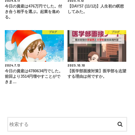
2024.6.17
2025.11.12
今日の資産は476万円でした。付
【DAY57 (11/12)】人生初の瞑想
き合う相手を選ぶ。起業を進め
してみた。
る。
ブログ
ブログ
2024.7.13
2025.10.10
今日の資産は4780634円でした。
【医学部面接対策】医学部を志望
前回より3514円増やすことがで
する理由は何ですか。
きま…